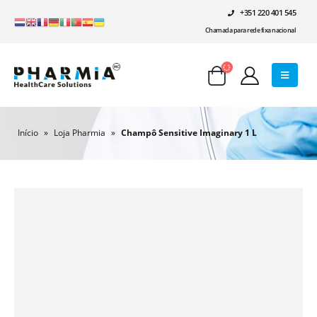
+351 220 401 545
Chamada para rede fixa nacional
Início
»
Loja Pharmia
»
Champô Sensitive Imaginary 1 L