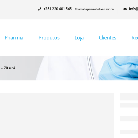
+351 220 401 545
info@
Chamada para rede fixa nacional
Pharmia
Produtos
Loja
Clientes
Re
– 70 uni