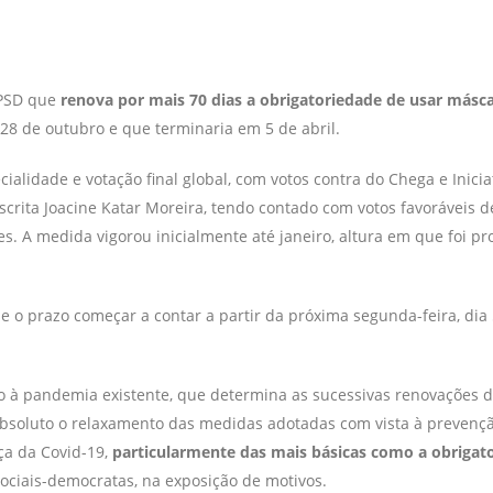
 PSD que
renova por mais 70 dias a obrigatoriedade de usar másc
28 de outubro e que terminaria em 5 de abril.
ecialidade e votação final global, com votos contra do Chega e Inicia
scrita Joacine Katar Moreira, tendo contado com votos favoráveis d
s. A medida vigorou inicialmente até janeiro, altura em que foi p
se o prazo começar a contar a partir da próxima segunda-feira, dia 5
o à pandemia existente, que determina as sucessivas renovações 
bsoluto o relaxamento das medidas adotadas com vista à prevenç
ça da Covid-19,
particularmente das mais básicas como a obrigat
 sociais-democratas, na exposição de motivos.