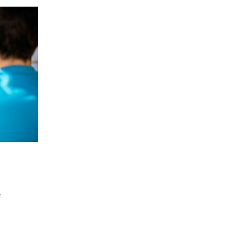
Setembro 1, 2020
Como colocar e usar a máscara?
e
Há certos cuidados a ter ao colocar uma máscara cir
tipo respirador. Referimos, em seguida, os mais impo