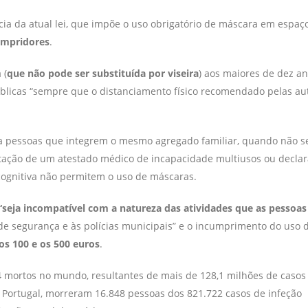
cia da atual lei, que impõe o uso obrigatório de máscara em espaç
cumpridores
.
 (
que não pode ser substituída por viseira
) aos maiores de dez an
úblicas “sempre que o distanciamento físico recomendado pelas au
 a pessoas que integrem o mesmo agregado familiar, quando não s
tação de um atestado médico de incapacidade multiusos ou decla
 cognitiva não permitem o uso de máscaras.
“seja incompatível com a natureza das atividades que as pessoas
s de segurança e às polícias municipais” e o incumprimento do uso
s 100 e os 500 euros
.
 mortos no mundo, resultantes de mais de 128,1 milhões de casos 
 Portugal, morreram 16.848 pessoas dos 821.722 casos de infeção