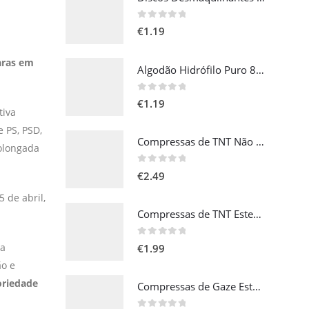
0
out of 5
€
1.19
aras em
Algodão Hidrófilo Puro 80gr
0
out of 5
€
1.19
tiva
e PS, PSD,
Compressas de TNT Não Estéril 10x10cm - 100 uni
rolongada
0
out of 5
€
2.49
 de abril,
Compressas de TNT Esteril 10x10cm - 10 uni
0
out of 5
da
€
1.99
ão e
oriedade
Compressas de Gaze Esteril 5x5cm - 10 uni