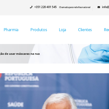
+351 220 401 545
info@
Chamada para rede fixa nacional
Pharmia
Produtos
Loja
Clientes
Re
ção de usar máscaras na rua