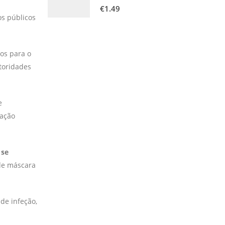
0
out of 5
€
1.49
os públicos
os para o
toridades
e
ração
 se
 de máscara
de infeção,