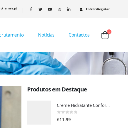
pharmia.pt
Entrar/Registar
crutamento
Notícias
Contactos
Produtos em Destaque
Creme Hidratante Confort de Vie 500 ml
0
out of 5
€
11.99