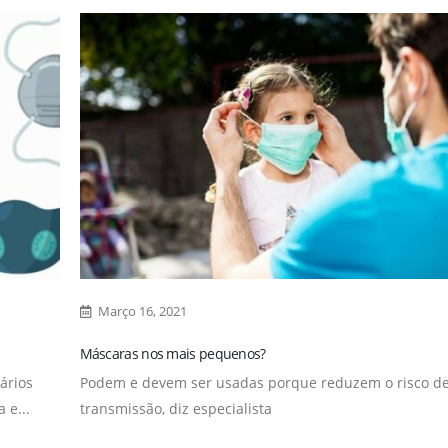
Março 16, 2021
Máscaras nos mais pequenos?
ários
Podem e devem ser usadas porque reduzem o risco d
 e...
transmissão, diz especialista