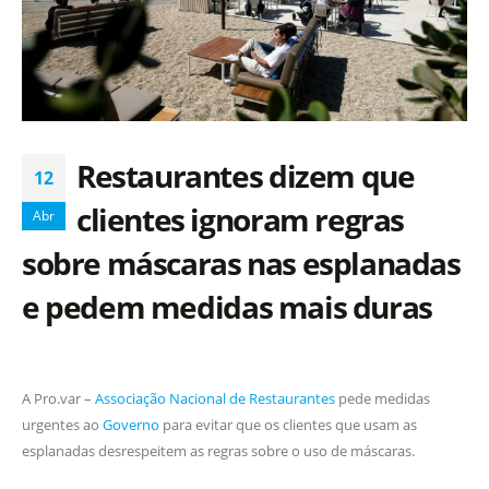
Restaurantes dizem que
12
clientes ignoram regras
Abr
sobre máscaras nas esplanadas
e pedem medidas mais duras
A Pro.var –
Associação Nacional de Restaurantes
pede medidas
urgentes ao
Governo
para evitar que os clientes que usam as
esplanadas desrespeitem as regras sobre o uso de máscaras.